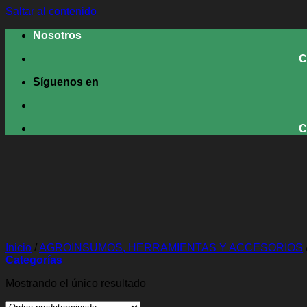
Saltar al contenido
Nosotros
Co
Síguenos en
Co
Inicio
/
AGROINSUMOS, HERRAMIENTAS Y ACCESORIOS
Categorías
Mostrando el único resultado