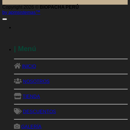
TIENDA
DESCUENTOS
GALERÍA
Abono orgánico
Acelerador de materia orgánica
Ácidos húmicos
Bioestimulante
Biofungicidas
Bioinsecticidas
Encapsuladores
Fertilizantes
Fitoprotectantes
Foliares
Frutas frescas y deshidratadas
Herramientas
Inductores de defensa
Jardinería
Mejoradores suelo salino