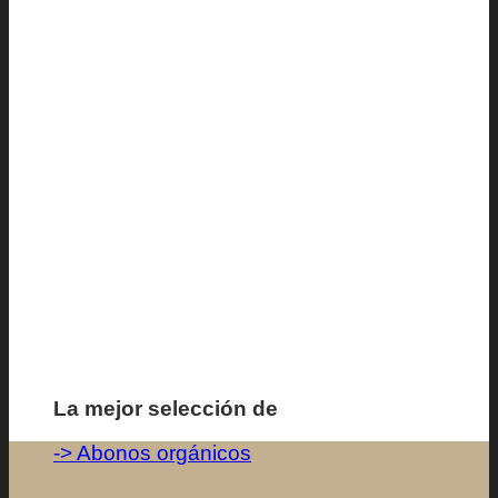
-> Abonos orgánicos
Buscar por:
Datos de Contacto
Correo:
No hay productos en el carrito.
ventas@biopachaperu.com
Volver a la tienda
WhatsApp:
988 460 150
Carrito
Teléfono Fijo:
(01) 634-0634