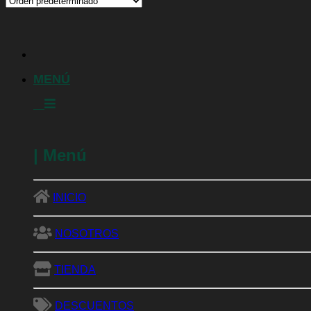
INICIO
NOSOTROS
TIENDA
DESCUENTOS
GALERÍA
Abono orgánico
Acelerador de materia orgánica
Ácidos húmicos
Bioestimulante
Biofungicidas
Bioinsecticidas
Encapsuladores
Fertilizantes
Fitoprotectantes
Foliares