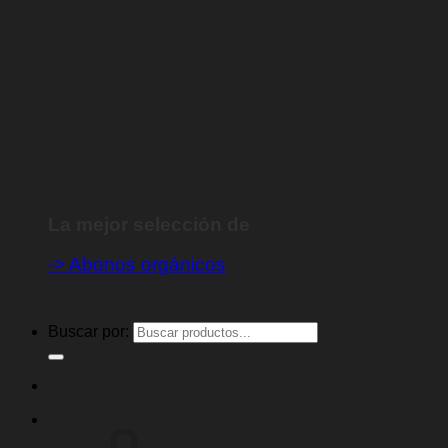
-> Abonos orgánicos
Buscar por:
No hay productos en el carrito.
Volver a la tienda
Carrito