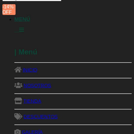
-14%
INICIO
OFF
NOSOTROS
TIENDA
DESCUENTOS
GALERÍA
Abono orgánico
Acelerador de materia orgánica
Ácidos húmicos
Bioestimulante
Biofungicidas
Bioinsecticidas
Encapsuladores
Fertilizantes
Fitoprotectantes
Foliares