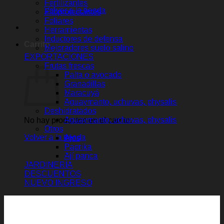
Fertilizantes
Fitoprotectantes
Foliares
Herramientas
Inductores de defensa
Mejoradores suelo salino
EXPORTACIONES
Frutas frescas
Palta o avocado
Granadillas
Maracuyá
Aguaymanto, uchuvas, physalis
Deshidratados
Aguaymanto, uchuvas, physalis
Otros
Ajos
Paprika
Ají panca
JARDINERÍA
DESCUENTOS
NUEVO INGRESO