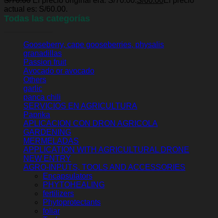
S/
70.00
El precio original era: S/70.00.
S/
60.00
El precio
actual es: S/60.00.
-> Abonos orgánicos
Todas las categorías
Buscar por:
Gooseberry, cape gooseberries, physalis
granadillas
Passion fruit
Avocado or avocado
Others
garlic
panca chili
SERVICIOS EN AGRICULTURA
Paprika
APLICACION CON DRON AGRICOLA
GARDENING
MERMELADAS
No hay productos en el carrito.
APPLICATION WITH AGRICULTURAL DRONE
NEW ENTRY
Volver a la tienda
AGRO-INPUTS, TOOLS AND ACCESSORIES
Encapsulators
PHYTOHEALING
Carrito
fertilizers
Phytoprotectants
foliar