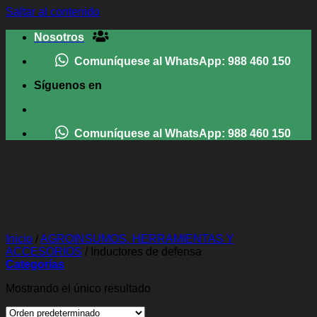
Saltar al contenido
Nosotros
Comuníquese al WhatsApp: 988 460 150
Síguenos en
Comuníquese al WhatsApp: 988 460 150
MENÚ
Inicio
/
AGROINSUMOS, HERRAMIENTAS Y
ACCESORIOS
/
Inductores de defensa
Categorías
Mostrando el único resultado
| Menú