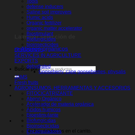
Tools
defense inducers
Saline soil improvers
Humic acids
Organic fertilizer
organic matter accelerator
No hay productos en el carrito.
Biostimulant
Biofungicides
Volver a la tienda
bioinsecticides
DISCOUNTS
SERVICES IN AGRICULTURE
EXPORTS
dehydrated
Gooseberry, cape gooseberries, physalis
JAMS
Fresh fruits
AGROINSUMOS, HERRAMIENTAS Y ACCESORIOS
FITOCICATRIZANTE
Abono Orgánico
Acelerador de materia orgánica
Ácidos húmicos
Bioestimulante
Biofungicidas
Bioinsecticidas
Encapsuladores