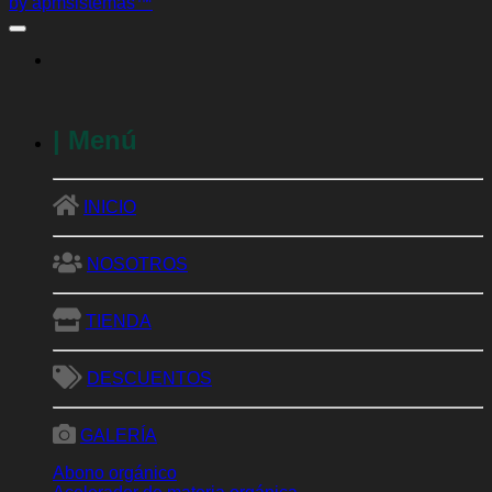
NOSOTROS
TIENDA
DESCUENTOS
GALERÍA
Abono orgánico
Acelerador de materia orgánica
Ácidos húmicos
Bioestimulante
Biofungicidas
Bioinsecticidas
Encapsuladores
Fertilizantes
Fitoprotectantes
Foliares
Frutas frescas y deshidratadas
Herramientas
Inductores de defensa
Jardinería
Mejoradores suelo salino